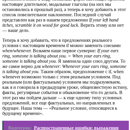
настоящее длительное, модальные глаголы (на них мы
остановились в прошлый раз), а теперь я хочу добавить в этот
список повелительное наклонение. Последний случай
представлен как раз в нашем предложении
If your left hand
itches, scramble it on wood for good luck.
Верить этому или нет
— ваше дело.
Теперь я хочу добавить, что в предложениях реального
условия с настоящим временем if можно заменить союзами
when/whenever.
Возьмем наше первое суеверие:
If your ears
ring, someone is talking about you.
=
When your ears ring,
someone is talking about you.
Я заменила один союз другим. То
же самое верно для
whenever: Whenever your ears ring, someone
is talking about you.
Таким образом, предположение с if, when
whenever возможно только с этим реальным условием. Под
реальным (или фактуальным) условием мы подразумеваем,
как я и говорила в предыдущем уроке, общеизвестную истину,
факты, регулярные события и обыкновение что-то делать. В
этот раз мы пойдем дальше — к еще одному типу условных
предложений, все еще фактуальных, но направленных в
будущее. Наша тема — «Реальное условие, относящееся к
будущему времени».
Видеоурок:
Распространенные ошибки: выражения