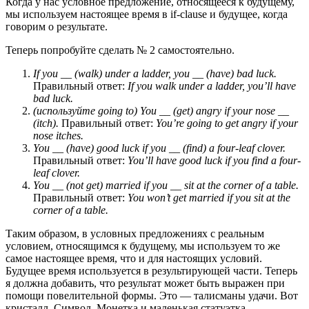
Когда у нас условное предложение, относящееся к будущему,
мы используем настоящее время в if-clause и будущее, когда
говорим о результате.
Теперь попробуйте сделать № 2 самостоятельно.
If you __ (walk) under a ladder, you __ (have) bad luck.
Правильный ответ:
If you walk under a ladder, you’ll have
bad luck.
(используйте
going to)
You
__ (get) angry if your nose __
(itch).
Правильный ответ:
You’re going to get angry if your
nose itches.
You __ (have) good luck if you __ (find) a four-leaf clover.
Правильный ответ:
You’ll have good luck if you find a four-
leaf clover.
You __ (not get) married if you __ sit at the corner of a table.
Правильный ответ:
You won’t get married if you sit at the
corner of a table.
Таким образом, в условных предложениях с реальным
условием, относящимся к будущему, мы используем то же
самое настоящее время, что и для настоящих условий.
Будущее время используется в результирующей части. Теперь
я должна добавить, что результат может быть выражен при
помощи повелительной формы. Это — талисманы удачи. Вот
кристалл. Символ. Монетка и маленькая статуэтка.