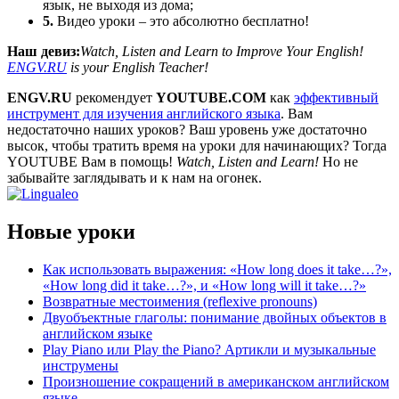
язык, не выходя из дома;
5.
Видео уроки – это абсолютно бесплатно!
Наш девиз:
Watch, Listen and Learn to Improve Your English!
ENGV.RU
is your English Teacher!
ENGV.RU
рекомендует
YOUTUBE.COM
как
эффективный
инструмент для изучения английского языка
. Вам
недостаточно наших уроков? Ваш уровень уже достаточно
высок, чтобы тратить время на уроки для начинающих? Тогда
YOUTUBE Вам в помощь!
Watch, Listen and Learn!
Но не
забывайте заглядывать и к нам на огонек.
Новые уроки
Как использовать выражения: «How long does it take…?»,
«How long did it take…?», и «How long will it take…?»
Возвратные местоимения (reflexive pronouns)
Двуобъектные глаголы: понимание двойных объектов в
английском языке
Play Piano или Play the Piano? Артикли и музыкальные
инструмены
Произношение сокращений в американском английском
языке