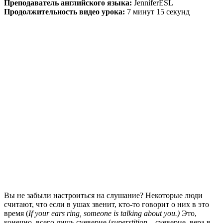
Преподаватель английского языка:
JenniferESL
Продолжительность видео урока:
7 минут 15 секунд
Вы не забыли настроиться на слушание? Некоторые люди
считают, что если в ушах звенит, кто-то говорит о них в это
время (
If your ears ring, someone is talking about you.)
Это,
конечно, всего лишь суеверие (
superstition
– суеверие, вера в