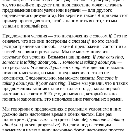
то, что какой-то предмет или происшествие может служить
предзнаменованием удачи или неудачи — или другого
определенного результата). Вы верите в такое? Я привела этот
пример просто для того, чтобы напомнить все то, что мы
узнали в прошлый раз.
Предложения условия — это предложения с союзом
if.
Это не
означает, что все они построены с словом
if
, но это самый
распространенный способ. Такие if-предложения состоят из 2
частей: условия и результата. Мы не можем получить
результат без условия. Возьмем наш пример:
If your ears ring,
someone is talking about you.
…
someone is talking about you
—
это результат. Условие:
If your ears ring.
Эти две части можно
поменять местами, и смысл предложения от этого не
изменится. Следовательно, мы можем сказать:
Someone is
talking about you if your ears ring.
Также мы узнали, что в таких
предложениях запятая ставится только тогда, когда первой
идет часть с союзом
if.
Еще один момент, который важно
понять и запомнить, это использование глагольных времен.
Мы говорили о предложениях с реальным условием: в них
должно быть настоящее время в обеих частях. Еще раз
посмотрим:
If your ears ring
(present simple),
someone is talking
about you
(present progressive). В целом под настоящим
временем я имею в виду несколько форм: настоящее простое,