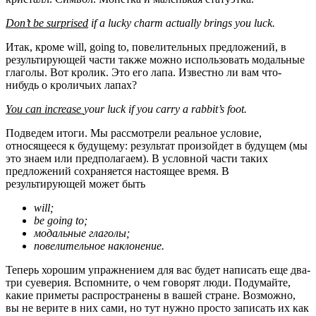
Don’t be surprised
if a lucky charm actually brings you luck.
Итак, кроме will, going to, повелительных предложений, в
результирующей части также можно использовать модальные
глаголы. Вот кролик. Это его лапа. Известно ли вам что-
нибудь о кроличьих лапах?
You can increase
your luck if you carry a rabbit’s foot.
Подведем итоги. Мы рассмотрели реальное условие,
относящееся к будущему: результат произойдет в будущем (мы
это знаем или предполагаем). В условной части таких
предложений сохраняется настоящее время. В
результирующей может быть
will;
be going to;
модальные глаголы;
повелительное наклонение.
Теперь хорошим упражнением для вас будет написать еще два-
три суеверия. Вспомните, о чем говорят люди. Подумайте,
какие приметы распространены в вашей стране. Возможно,
вы не верите в них сами, но тут нужно просто записать их как