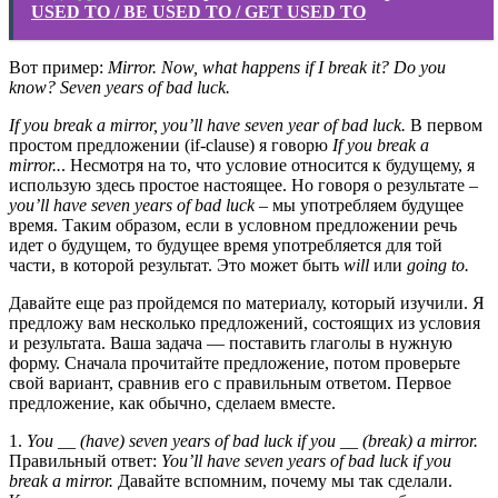
USED TO / BE USED TO / GET USED TO
Вот пример:
Mirror. Now, what happens if I break it? Do you
know? Seven years of bad luck.
If you break a mirror, you’ll have seven year of bad luck.
В первом
простом предложении (if-clause) я говорю
If you break a
mirror..
. Несмотря на то, что условие относится к будущему, я
использую здесь простое настоящее. Но говоря о результате –
you’ll have seven years of bad luck
– мы употребляем будущее
время. Таким образом, если в условном предложении речь
идет о будущем, то будущее время употребляется для той
части, в которой результат. Это может быть
will
или
going to.
Давайте еще раз пройдемся по материалу, который изучили. Я
предложу вам несколько предложений, состоящих из условия
и результата. Ваша задача — поставить глаголы в нужную
форму. Сначала прочитайте предложение, потом проверьте
свой вариант, сравнив его с правильным ответом. Первое
предложение, как обычно, сделаем вместе.
1.
You __ (have) seven years of bad luck if you __ (break) a mirror.
Правильный ответ:
You’ll have seven years of bad luck if you
break a mirror.
Давайте вспомним, почему мы так сделали.