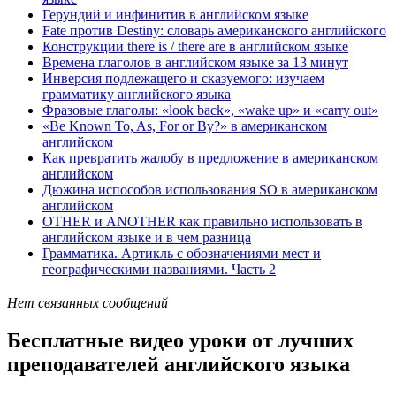
Герундий и инфинитив в английском языке
Fate против Destiny: словарь американского английского
Конструкции there is / there are в английском языке
Времена глаголов в английском языке за 13 минут
Инверсия подлежащего и сказуемого: изучаем
грамматику английского языка
Фразовые глаголы: «look back», «wake up» и «carry out»
«Be Known To, As, For or By?» в американском
английском
Как превратить жалобу в предложение в американском
английском
Дюжина испособов использования SO в американском
английском
OTHER и ANOTHER как правильно использовать в
английском языке и в чем разница
Грамматика. Артикль с обозначениями мест и
географическими названиями. Часть 2
Нет связанных сообщений
Бесплатные видео уроки от лучших
преподавателей английского языка