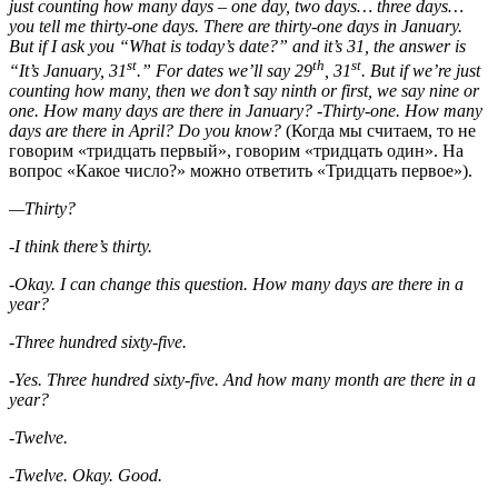
just counting how many days – one day, two days… three days…
you tell me thirty-one days. There are thirty-one days in January.
But if I ask you “What is today’s date?” and it’s 31, the answer is
st
th
st
“It’s January, 31
.” For dates we’ll say 29
, 31
. But if we’re just
counting how many, then we don’t say ninth or first, we say nine or
one. How many days are there in January? -Thirty-one. How many
days are there in April? Do you know?
(Когда мы считаем, то не
говорим «тридцать первый», говорим «тридцать один». На
вопрос «Какое число?» можно ответить «Тридцать первое»).
—
Thirty?
-I think there’s thirty.
-Okay. I can change this question. How many days are there in a
year?
-Three hundred sixty-five.
-Yes. Three hundred sixty-five. And how many month are there in a
year?
-Twelve.
-Twelve. Okay. Good.