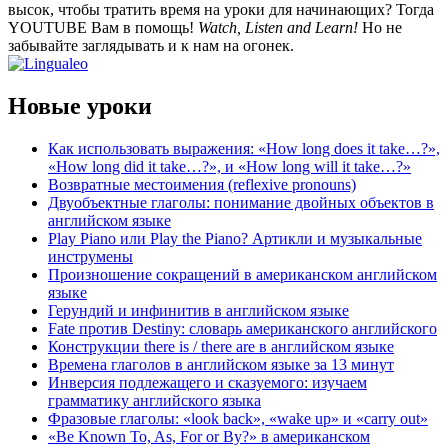
высок, чтобы тратить время на уроки для начинающих? Тогда
YOUTUBE Вам в помощь!
Watch, Listen and Learn!
Но не
забывайте заглядывать и к нам на огонек.
Новые уроки
Как использовать выражения: «How long does it take…?»,
«How long did it take…?», и «How long will it take…?»
Возвратные местоимения (reflexive pronouns)
Двуобъектные глаголы: понимание двойных объектов в
английском языке
Play Piano или Play the Piano? Артикли и музыкальные
инструмены
Произношение сокращений в американском английском
языке
Герундий и инфинитив в английском языке
Fate против Destiny: словарь американского английского
Конструкции there is / there are в английском языке
Времена глаголов в английском языке за 13 минут
Инверсия подлежащего и сказуемого: изучаем
грамматику английского языка
Фразовые глаголы: «look back», «wake up» и «carry out»
«Be Known To, As, For or By?» в американском