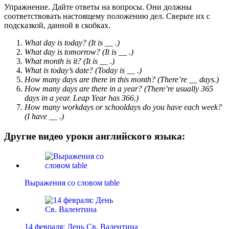
Упражнение. Дайте ответы на вопросы. Они должны
соответствовать настоящему положению дел. Сверьте их с
подсказкой, данной в скобках.
What day is today?
(
It is __ .)
What day is tomorrow? (It is __ .)
What month is it? (It is __ .)
What is today’s date? (Today is __ .)
How many days are there in this month? (There’re __ days.)
How many days are there in a year? (There’re usually 365
days in a year. Leap Year has 366.)
How many workdays or schooldays do you have each week?
(I have __ .)
Другие видео уроки английского языка:
Выражения со словом table
14 февраля: День Св. Валентина