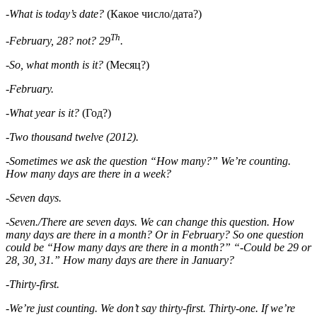
-What is today’s date?
(Какое число/дата?)
Th
-February, 28? not? 29
.
-So, what month is it?
(Месяц?)
-February.
-What year is it?
(Год?)
-Two thousand twelve (2012).
-Sometimes we ask the question “How many?” We’re counting.
How many days are there in a week?
-Seven days.
-Seven./There are seven days. We can change this question. How
many days are there in a month? Or in February? So one question
could be “How many days are there in a month?” “-Could be 29 or
28, 30, 31.” How many days are there in January?
-Thirty-first.
-We’re just counting. We don’t say thirty-first. Thirty-one. If we’re