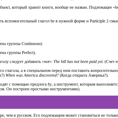
бъект, который хранит книги, вообще не назван. Подлежащее «b
ть вспомогательный глагол be в нужной форме и Participle 2 см
ена группы Continuous)
ена группы Perfect).
голу следует добавить «
not
»:
The
bill
has
not
been
paid
yet.
(Счет е
о глагола, а в специальном перед ним поставить вопросительно
н?)
When
was
America
discovered?
(Когда открыта Америка?).
вводят с помощью предлога
by
, а инструмент, которым выполняетс
ом. Он построен простыми инструментами).
е, чем в русском. Его подлежащим может становиться не только 