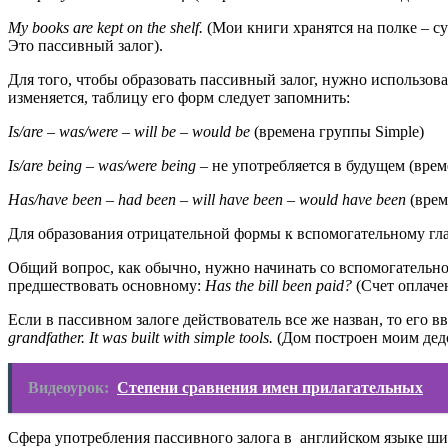
My books are kept on the shelf.
(Мои книги хранятся на полке – су
Это пассивный залог).
Для того, чтобы образовать пассивный залог, нужно использова
изменяется, таблицу его форм следует запомнить:
Is/are – was/were – will be – would be
(времена группы Simple)
Is/
are
being –
was/
were
being
– не употребляется в будущем (врем
Has/have been – had been – will have been – would have been
(врем
Для образования отрицательной формы к вспомогательному гла
Общий вопрос, как обычно, нужно начинать со вспомогательног
предшествовать основному:
Has the bill been paid?
(Счет оплаче
Если в пассивном залоге действователь все же назван, то его 
grandfather.
It was built with simple tools.
(Дом построен моим дед
Видеоурок:
Степени сравнения имен прилагательных
Сфера употребления пассивного залога в английском языке шир