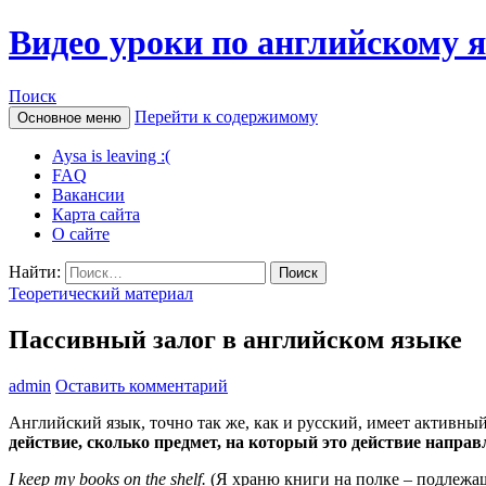
Видео уроки по английскому 
Поиск
Перейти к содержимому
Основное меню
Aysa is leaving :(
FAQ
Вакансии
Карта сайта
О сайте
Найти:
Теоретический материал
Пассивный залог в английском языке
admin
Оставить комментарий
Английский язык, точно так же, как и русский, имеет активны
действие, сколько предмет, на который это действие направ
I keep my books on the shelf.
(Я храню книги на полке – подлежаще