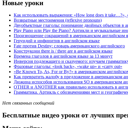
Новые уроки
Как использовать выражения: «How long does it take…?», «
Возвратные местоимения (reflexive pronouns)
Двуобъектные глаголы: понимание двойных объектов в а
Play Piano или Play the Piano? Артикли и музыкальные и
Произношение сокращений в американском английском 
Герундий и инфинитив в английском языке
Fate против Destiny: словарь американского английского
Конструкции there is / there are в английском языке
Времена глаголов в английском языке за 13 минут
Инверсия подлежащего и сказуемого: изучаем грамматик
Фразовые глаголы: «look back», «wake up» и «carry out»
«Be Known To, As, For or By?» в американском английско
Как превратить жалобу в предложение в американском а
Дюжина испособов использования SO в американском а
OTHER и ANOTHER как правильно использовать в англий
Грамматика. Артикль с обозначениями мест и географиче
Нет связанных сообщений
Бесплатные видео уроки от лучших пре