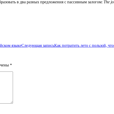
разовать в два разных предложения с пассивным залогом:
The
j
йском языке
Следующая запись
Как потратить лето с пользой, ч
ечены
*