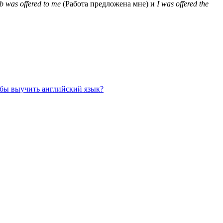
ob
was
offered
to
me
(Работа предложена мне) и
I
was
offered
the
тобы выучить английский язык?