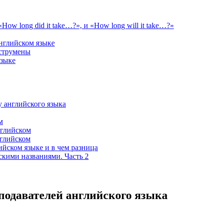
How long did it take…?», и «How long will it take…?»
нглийском языке
нструмены
языке
у английского языка
м
нглийском
нглийском
ском языке и в чем разница
скими названиями. Часть 2
подавателей английского языка