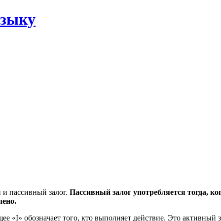
языку
й и пассивный залог.
Пассивный залог употребляется тогда, ко
лено.
е «I» обозначает того, кто выполняет действие. Это активный з