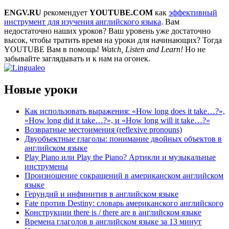
ENGV.RU
рекомендует
YOUTUBE.COM
как
эффективный
инструмент для изучения английского языка
. Вам
недостаточно наших уроков? Ваш уровень уже достаточно
высок, чтобы тратить время на уроки для начинающих? Тогда
YOUTUBE Вам в помощь!
Watch, Listen and Learn!
Но не
забывайте заглядывать и к нам на огонек.
Новые уроки
Как использовать выражения: «How long does it take…?»,
«How long did it take…?», и «How long will it take…?»
Возвратные местоимения (reflexive pronouns)
Двуобъектные глаголы: понимание двойных объектов в
английском языке
Play Piano или Play the Piano? Артикли и музыкальные
инструмены
Произношение сокращений в американском английском
языке
Герундий и инфинитив в английском языке
Fate против Destiny: словарь американского английского
Конструкции there is / there are в английском языке
Времена глаголов в английском языке за 13 минут