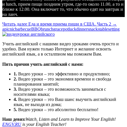
и lunch, прием пищи поздним утром, где-то около 11.00, а то и
ближе к 12.00. Она включает то, что обычно едят на завтрак и
на ланч.
Читать далее
Еда и время приема пищи в США. Часть 2
→
apicnic
barbecue
BBQ
brunch
grace
potluckdinner
snacks
tablesetting
Учить английский с нашими видео уроками очень просто и
удобно. Вам нужен только Интернет и желание освоить
английский язык, а в осталmном мы поможем Вам.
Пять причин учить английский с нами:
1.
Видео уроки – это эффективно и продуктивно;
2.
Видео уроки – это экономия времени и свобода
планирования занятий;
3.
Видео уроки – это возможность заниматься с
носителями языка;
4.
Видео уроки – это Ваш шанс выучить английский
язык, не выходя из дома;
5.
Видео уроки – это абсолютно бесплатно!
Наш девиз:
Watch, Listen and Learn to Improve Your English!
ENGV.RU
is your English Teacher!