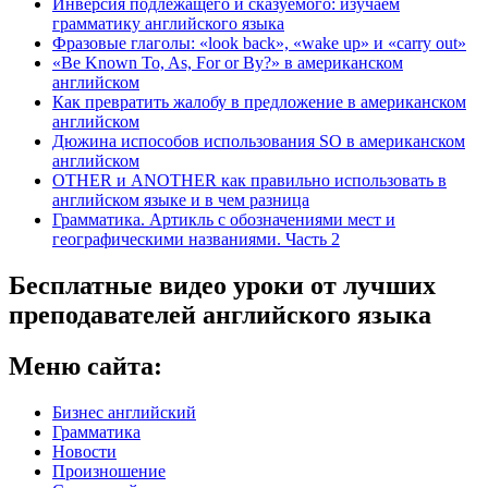
Инверсия подлежащего и сказуемого: изучаем
грамматику английского языка
Фразовые глаголы: «look back», «wake up» и «carry out»
«Be Known To, As, For or By?» в американском
английском
Как превратить жалобу в предложение в американском
английском
Дюжина испособов использования SO в американском
английском
OTHER и ANOTHER как правильно использовать в
английском языке и в чем разница
Грамматика. Артикль с обозначениями мест и
географическими названиями. Часть 2
Бесплатные видео уроки от лучших
преподавателей английского языка
Меню сайта:
Бизнес английский
Грамматика
Новости
Произношение