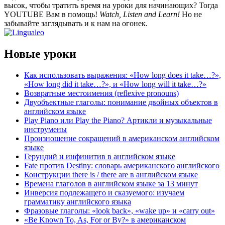
высок, чтобы тратить время на уроки для начинающих? Тогда
YOUTUBE Вам в помощь!
Watch, Listen and Learn!
Но не
забывайте заглядывать и к нам на огонек.
Новые уроки
Как использовать выражения: «How long does it take…?»,
«How long did it take…?», и «How long will it take…?»
Возвратные местоимения (reflexive pronouns)
Двуобъектные глаголы: понимание двойных объектов в
английском языке
Play Piano или Play the Piano? Артикли и музыкальные
инструмены
Произношение сокращений в американском английском
языке
Герундий и инфинитив в английском языке
Fate против Destiny: словарь американского английского
Конструкции there is / there are в английском языке
Времена глаголов в английском языке за 13 минут
Инверсия подлежащего и сказуемого: изучаем
грамматику английского языка
Фразовые глаголы: «look back», «wake up» и «carry out»
«Be Known To, As, For or By?» в американском