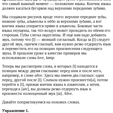
что самый важный момент — положение языка. Кончик языка
должен касаться бугорков над верхними передними зубами.
Мы создавали рисунок вроде этого: верхние передние зубы,
нижние зубы, альвеолы и нёбо за верхними зубами, а вот
кончик языка упирается прямо в альвеолы. Боковые части
языка опущены, так что воздух может проходить по обеим его
сторонам. Губы слегка округлены. И еще вам надо добавить
звук, потому что [l] — звонкий согласный. Когда за [l] следует
другой звук, причем гласный, вам нужно резко отдернуть язык
и переместить его на позицию произнесения следующего
звука. В прошлом уроке в качестве примеров мы
использовали слова
love, lamp.
Теперь мы рассмотрим слова, в которых [l] находится в
позиции между двумя гласными: перед ним и после него,
например, в слове
alive
. Здесь мы имеем два гласных: один
перед, другой после [l]. Сначала нужно произнести[ə], потом
перейти к [l], прижав кончик языка к альвеолам, а затем,
переходя к [aiv], вы должны резко отдернуть язык и
произнести полноценный звук [ai].
Alive.
Давайте попрактикуемся на похожих словах.
Упражнение 1.