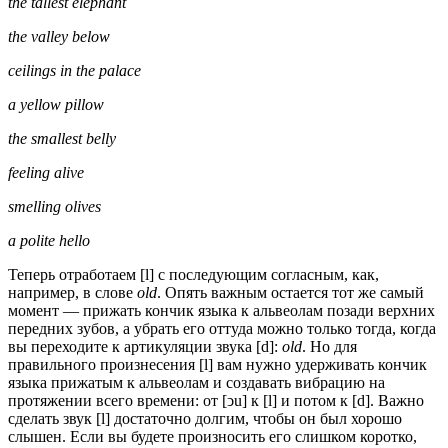
the tallest elephant
the valley below
ceilings in the palace
a yellow pillow
the smallest belly
feeling alive
smelling olives
a polite hello
Теперь отработаем [l] с последующим согласным, как,
например, в слове
old
. Опять важным остается тот же самый
момент — прижать кончик языка к альвеолам позади верхних
передних зубов, а убрать его оттуда можно только тогда, когда
вы переходите к артикуляции звука [d]:
old
. Но для
правильного произнесения [l] вам нужно удерживать кончик
языка прижатым к альвеолам и создавать вибрацию на
протяжении всего времени: от [ͻu] к [l] и потом к [d]. Важно
сделать звук [l] достаточно долгим, чтобы он был хорошо
слышен. Если вы будете произносить его слишком коротко,