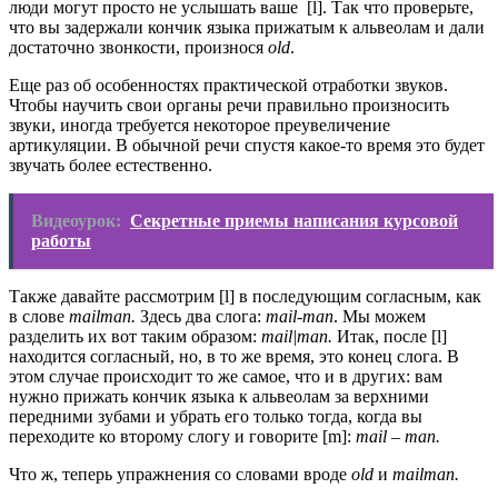
люди могут просто не услышать ваше [l]. Так что проверьте,
что вы задержали кончик языка прижатым к альвеолам и дали
достаточно звонкости, произнося
old
.
Еще раз об особенностях практической отработки звуков.
Чтобы научить свои органы речи правильно произносить
звуки, иногда требуется некоторое преувеличение
артикуляции. В обычной речи спустя какое-то время это будет
звучать более естественно.
Видеоурок:
Секретные приемы написания курсовой
работы
Также давайте рассмотрим [l] в последующим согласным, как
в слове
mailman.
Здесь два слога:
mail-man
. Мы можем
разделить их вот таким образом:
mail|man.
Итак, после [l]
находится согласный, но, в то же время, это конец слога. В
этом случае происходит то же самое, что и в других: вам
нужно прижать кончик языка к альвеолам за верхними
передними зубами и убрать его только тогда, когда вы
переходите ко второму слогу и говорите [m]:
mail – man.
Что ж, теперь упражнения со словами вроде
old
и
mailman.