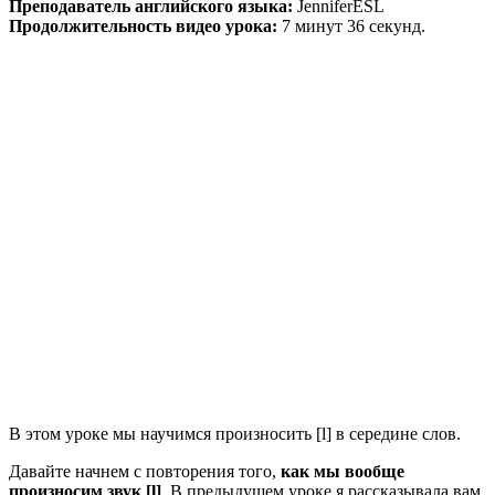
Преподаватель английского языка:
JenniferESL
Продолжительность видео урока:
7 минут 36 секунд.
В этом уроке мы научимся произносить [l] в середине слов.
Давайте начнем с повторения того,
как мы вообще
произносим звук [l]
. В предыдущем уроке я рассказывала вам,