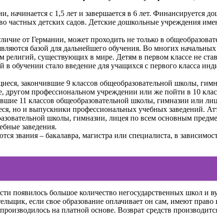
и, начинается с 1,5 лет и завершается в 6 лет. Финансируется д
тво частных детских садов. Детские дошкольные учреждения им
тличие от Германии, может проходить не только в общеобразоват
вляются базой для дальнейшего обучения. Во многих начальных ш
огм религий, существующих в мире. Детям в первом классе не с
кой в обучении стало введение для учащихся с первого класса ин
иеся, закончившие 9 классов общеобразовательной школы, гимн
е, другом профессиональном учреждении или же пойти в 10 клас
вшие 11 классов общеобразовательной школы, гимназии или лице
иеся, но и выпускники профессиональных учебных заведений. Ат
разовательной школы, гимназии, лицея по всем основным предме
ебные заведения.
я звания – бакалавра, магистра или специалиста, в зависимост
сти появилось большое количество негосударственных школ и ву
льщик, если свое образование оплачивает он сам, имеют право 
производилось на платной основе. Возврат средств производитс