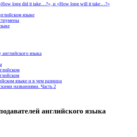
How long did it take…?», и «How long will it take…?»
нглийском языке
нструмены
языке
у английского языка
м
нглийском
нглийском
ском языке и в чем разница
скими названиями. Часть 2
подавателей английского языка