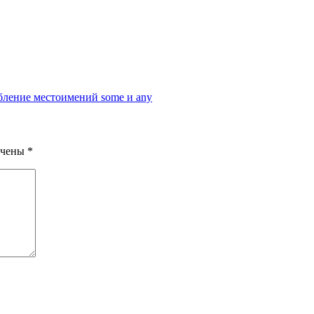
бление местоимений some и any
ечены
*