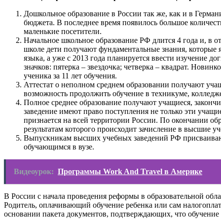
Дошкольное образование в России так же, как и в Германи
бюджета. В последнее время появилось большое количес
маленькие посетители.
Начальное школьное образование РФ длится 4 года и, в о
школе дети получают фундаментальные знания, которые я
языка, а уже с 2013 года планируется ввести изучение д
значков: пятерка – звездочка; четверка – квадрат. Новин
ученика за 11 лет обучения.
Аттестат о неполном среднем образовании получают учащ
возможность продолжить обучение в техникуме, колледж
Полное среднее образование получают учащиеся, закончи
заведение имеют право поступления не только эти учащ
признается на всей территории России. По окончании об
результатам которого происходит зачисление в высшие уч
Выпускникам высших учебных заведений РФ присваиваютс
обучающимся в вузе.
Видеоурок:
Программы Work And Travel в Америке
В России с начала проведения реформы в образовательной обла
Родитель, оплачивающий обучение ребенка или сам налогоплате
основании пакета документов, подтверждающих, что обучение 