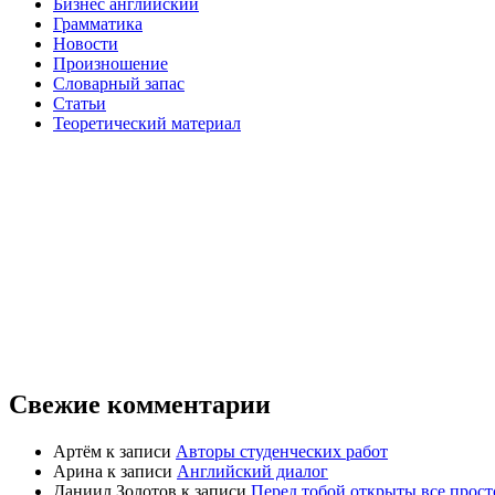
Бизнес английский
Грамматика
Новости
Произношение
Словарный запас
Статьи
Теоретический материал
Свежие комментарии
Артём
к записи
Авторы студенческих работ
Арина
к записи
Английский диалог
Даниил Золотов
к записи
Перед тобой открыты все прос