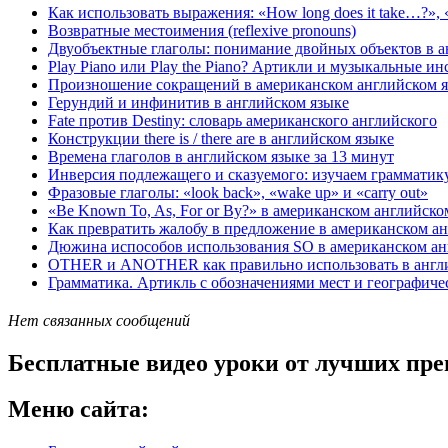
Как использовать выражения: «How long does it take…?», «
Возвратные местоимения (reflexive pronouns)
Двуобъектные глаголы: понимание двойных объектов в а
Play Piano или Play the Piano? Артикли и музыкальные и
Произношение сокращений в американском английском 
Герундий и инфинитив в английском языке
Fate против Destiny: словарь американского английского
Конструкции there is / there are в английском языке
Времена глаголов в английском языке за 13 минут
Инверсия подлежащего и сказуемого: изучаем грамматик
Фразовые глаголы: «look back», «wake up» и «carry out»
«Be Known To, As, For or By?» в американском английско
Как превратить жалобу в предложение в американском а
Дюжина испособов использования SO в американском а
OTHER и ANOTHER как правильно использовать в англий
Грамматика. Артикль с обозначениями мест и географиче
Нет связанных сообщений
Бесплатные видео уроки от лучших пре
Меню сайта: