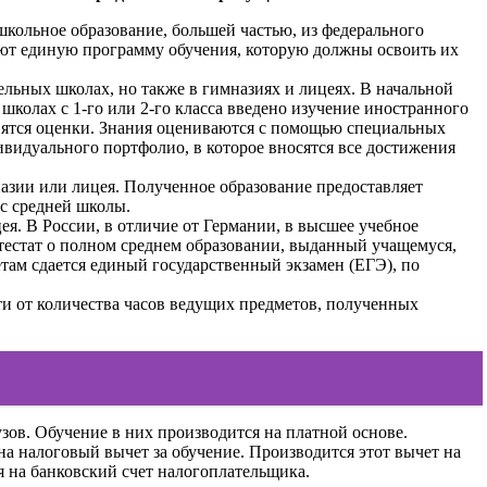
ошкольное образование, большей частью, из федерального
еют единую программу обучения, которую должны освоить их
ельных школах, но также в гимназиях и лицеях. В начальной
колах с 1-го или 2-го класса введено изучение иностранного
тавятся оценки. Знания оцениваются с помощью специальных
дивидуального портфолио, в которое вносятся все достижения
азии или лицея. Полученное образование предоставляет
с средней школы.
я. В России, в отличие от Германии, в высшее учебное
тестат о полном среднем образовании, выданный учащемуся,
там сдается единый государственный экзамен (ЕГЭ), по
и от количества часов ведущих предметов, полученных
зов. Обучение в них производится на платной основе.
на налоговый вычет за обучение. Производится этот вычет на
я на банковский счет налогоплательщика.